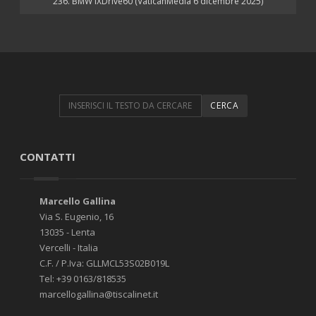
236. BMW iXDrive60 (VaticanMedia 6 dicembre 2025)
CONTATTI
Marcello Gallina
Via S. Eugenio, 16
13035 - Lenta
Vercelli - Italia
C.F. / P.Iva: GLLMCL53S02B019L
Tel: +39 0163/818535
marcellogallina@tiscalinet.it