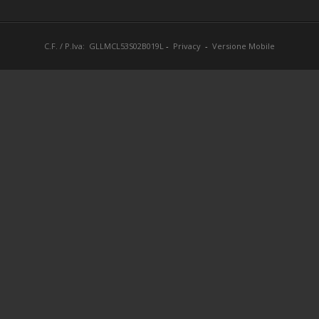
C.F. / P.Iva: GLLMCL53S02B019L
-
Privacy
-
Versione Mobile