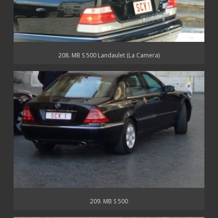
208. MB S 500 Landaulet (La Camera)
209. MB S 500