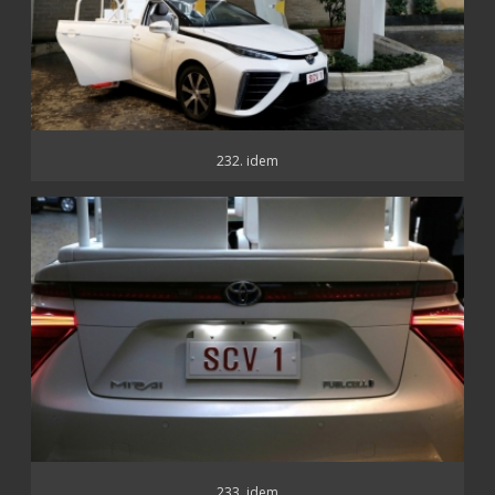
232. idem
233. idem