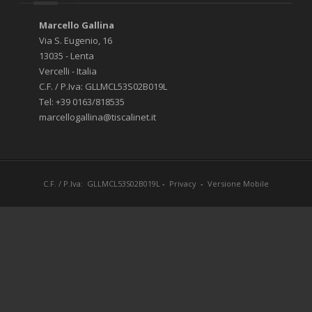
Marcello Gallina
Via S. Eugenio, 16
13035 - Lenta
Vercelli - Italia
C.F. / P.Iva: GLLMCL53S02B019L
Tel: +39 0163/818535
marcellogallina@tiscalinet.it
C.F. / P.Iva: GLLMCL53S02B019L
-
Privacy
-
Versione Mobile